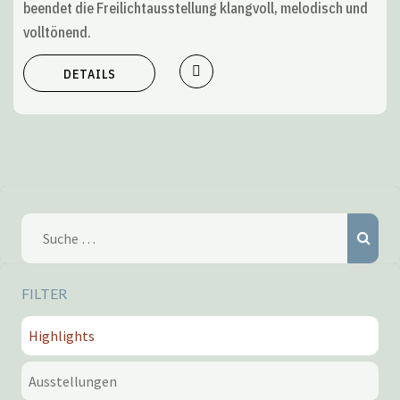
beendet die Freilichtausstellung klangvoll, melodisch und
volltönend.
DETAILS
Such
Suche
nach:
FILTER
Highlights
Ausstellungen